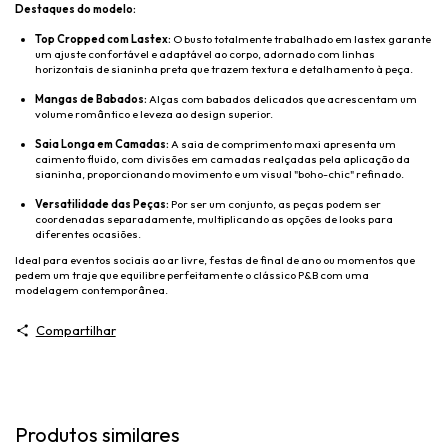
Destaques do modelo:
Top Cropped com Lastex:
O busto totalmente trabalhado em lastex garante
um ajuste confortável e adaptável ao corpo, adornado com linhas
horizontais de sianinha preta que trazem textura e detalhamento à peça.
Mangas de Babados:
Alças com babados delicados que acrescentam um
volume romântico e leveza ao design superior.
Saia Longa em Camadas:
A saia de comprimento maxi apresenta um
caimento fluido, com divisões em camadas realçadas pela aplicação da
sianinha, proporcionando movimento e um visual "boho-chic" refinado.
Versatilidade das Peças:
Por ser um conjunto, as peças podem ser
coordenadas separadamente, multiplicando as opções de looks para
diferentes ocasiões.
Ideal para eventos sociais ao ar livre, festas de final de ano ou momentos que
pedem um traje que equilibre perfeitamente o clássico P&B com uma
modelagem contemporânea.
Compartilhar
Produtos similares