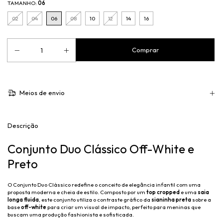
TAMANHO:
06
02
04
06
08
10
12
14
16
Meios de envio
Descrição
Conjunto Duo Clássico Off-White e
Preto
O Conjunto Duo Clássico redefine o conceito de elegância infantil com uma
proposta moderna e cheia de estilo. Composto por um
top cropped
e uma
saia
longa fluida
, este conjunto utiliza o contraste gráfico da
sianinha preta
sobre a
base
off-white
para criar um visual de impacto, perfeito para meninas que
buscam uma produção fashionista e sofisticada.