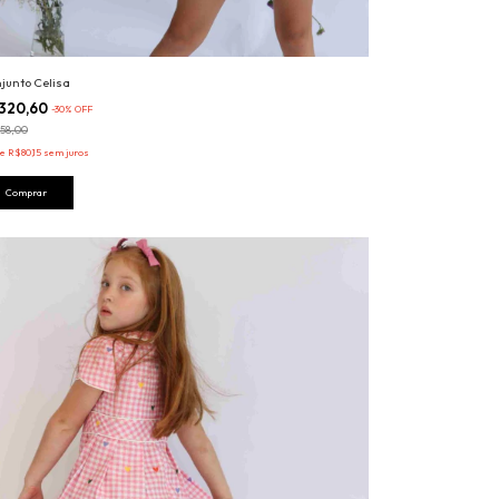
junto Celisa
320,60
-
30
%
OFF
58,00
de
R$80,15
sem juros
Comprar