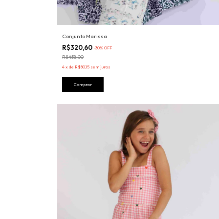
Conjunto Marissa
R$320,60
-
30
%
OFF
R$458,00
4
x
de
R$80,15
sem juros
Comprar