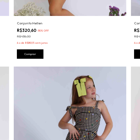
Conjunto Hellen
Con
R$320,60
R$
-
30
%
OFF
R$458,00
R$4
4
x
de
R$80,15
sem juros
4
x
Comprar