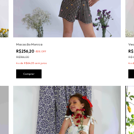
Macacão Monica
Ves
R$256,20
R$
-
30
%
OFF
R$366,00
R$4
4
x
de
R$64,05
sem juros
4
x
Comprar