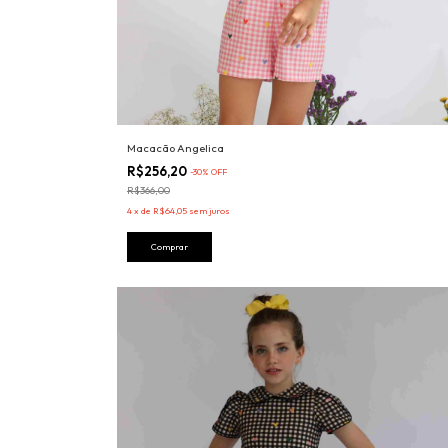
Macacão Angelica
R$256,20
-
30
%
OFF
R$366,00
4
x
de
R$64,05
sem juros
Comprar