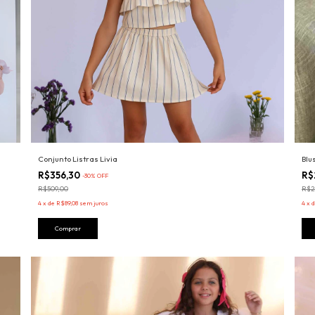
Conjunto Listras Livia
Blu
R$356,30
R$
-
30
%
OFF
R$509,00
R$2
4
x
de
R$89,08
sem juros
4
x
Comprar