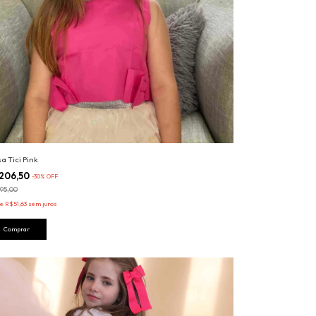
sa Tici Pink
206,50
-
30
%
OFF
95,00
de
R$51,63
sem juros
Comprar