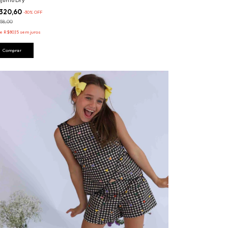
junto Dry
320,60
-
30
%
OFF
58,00
de
R$80,15
sem juros
Comprar