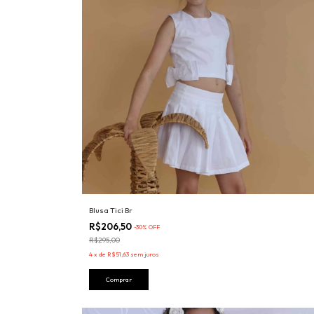
Blusa Tici Br
R$206,50
-
30
%
OFF
R$295,00
4
x
de
R$51,63
sem juros
Comprar