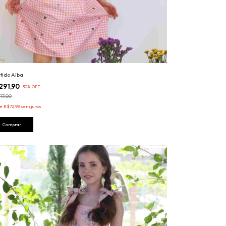
tido Alba
291,90
-
30
%
OFF
17,00
de
R$72,98
sem juros
Comprar