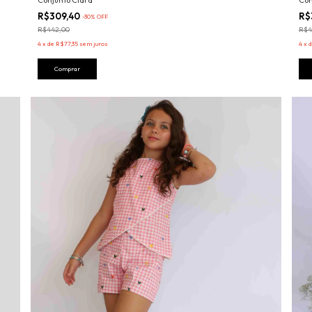
Conjunto Clara
Con
R$309,40
R$
-
30
%
OFF
R$442,00
R$4
4
x
de
R$77,35
sem juros
4
x
Comprar