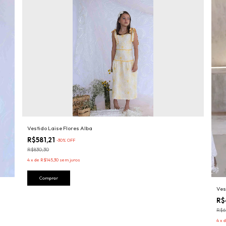
Vestido Laise Flores Alba
R$581,21
-
30
%
OFF
R$830,30
4
x
de
R$145,30
sem juros
Comprar
Ves
R$
R$6
4
x