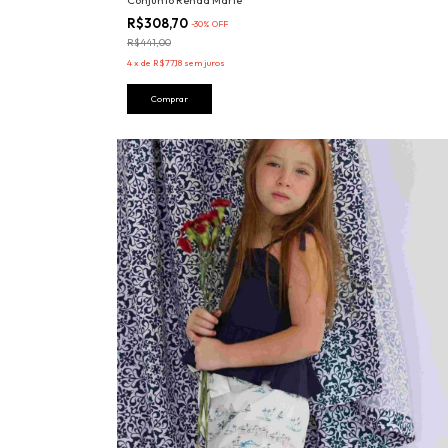
Conjunto Renda Marie
R$308,70
-
30
%
OFF
R$441,00
4
x
de
R$77,18
sem juros
Comprar