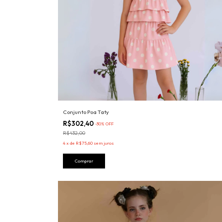
Conjunto Poa Taty
R$302,40
-
30
%
OFF
R$432,00
4
x
de
R$75,60
sem juros
Comprar