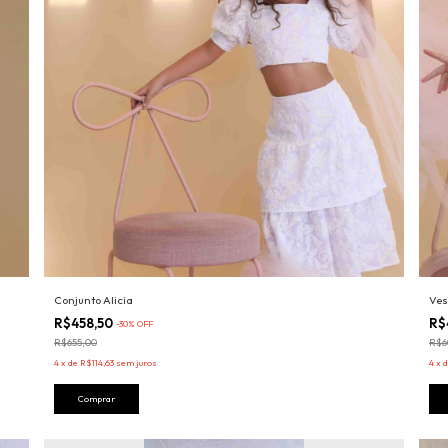
Conjunto Alicia
Ves
R$458,50
R$
-
30
%
OFF
R$655,00
R$6
4
x
de
R$114,63
sem juros
4
x
Comprar