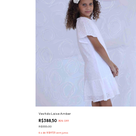
Vestido Laise Amber
R$388,50
-
30
%
OFF
R$555,00
4
x
de
R$97,13
sem juros