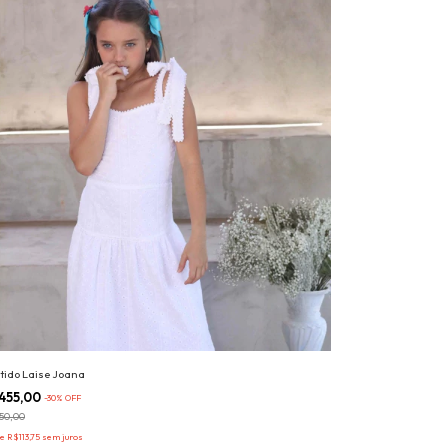
tido Laise Joana
455,00
-
30
%
OFF
50,00
de
R$113,75
sem juros