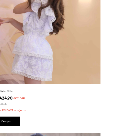
tido Mila
424,90
-
30
%
OFF
07,00
de
R$106,23
sem juros
Comprar