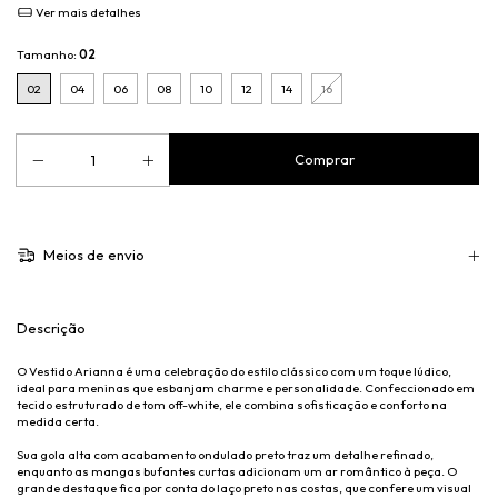
Ver mais detalhes
Tamanho:
02
02
04
06
08
10
12
14
16
Meios de envio
Descrição
O Vestido Arianna é uma celebração do estilo clássico com um toque lúdico,
ideal para meninas que esbanjam charme e personalidade. Confeccionado em
tecido estruturado de tom off-white, ele combina sofisticação e conforto na
medida certa.
Sua gola alta com acabamento ondulado preto traz um detalhe refinado,
enquanto as mangas bufantes curtas adicionam um ar romântico à peça. O
grande destaque fica por conta do laço preto nas costas, que confere um visual