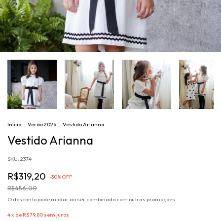
Início
.
Verão 2026
.
Vestido Arianna
Vestido Arianna
SKU:
2374
R$319,20
-
30
%
OFF
R$456,00
O desconto pode mudar ao ser combinado com outras promoções.
4
x de
R$79,80
sem juros