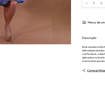
Meios de en
Descrição
Este vestido infant
delicadeza aliada
confortável, o des
aplicados no busto 
movimento que enc
Compartilha