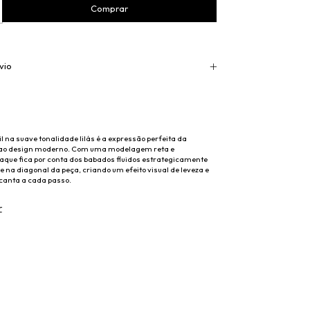
vio
il na suave tonalidade lilás é a expressão perfeita da
 ao design moderno. Com uma modelagem reta e
taque fica por conta dos babados fluidos estrategicamente
e na diagonal da peça, criando um efeito visual de leveza e
anta a cada passo.
r