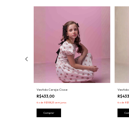
Vestido Cereja Cisse
Vestido
R$433,00
R$43
4
x
de
R$108,25
sem juros
4
x
de
R$1
Comprar
Co