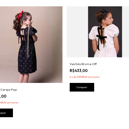
Vestido Brume Off
R$433,00
4
x
de
R$108,25
sem juros
Comprar
 Cereja Pupi
3,00
08,25
sem juros
mprar