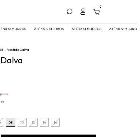
0
SEM JUROS
ATÉ 4X SEM JUROS
ATÉ 4X SEM JUROS
ATÉ 4X SEM JUROS
25
.
Vestido Dalva
 Dalva
juros
hes
6
08
10
12
14
16