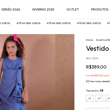
VERÃO 2026
INVERNO 2025
OUTLET
PRODUTOS
S
ATÉ 4X SEM JUROS
ATÉ 4X SEM JUROS
ATÉ 4X SEM JUROS
ATÉ 4X 
Início
.
Inverno 20
Vestido
SKU:
2224
R$389,00
4
x de
R$97,25
sem 
Ver mais detal
Tamanho:
08
02
04
0