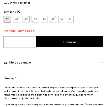
Ver mais detalhes
Tamanho:
02
02
04
06
08
10
12
14
16
Atenção, última peça!
Meios de envio
Descrição
O vestido infantil rosa com estampa de poás brancos é perfeito para compor
looks femininos, divertidos e cheios de personalidade. Com um design leve e
romântico, essa peça traz alcinhas com laço nos ombros, que garantem
charme e um ajuste delicado.
A parte superior do vestido possui lastex no busto, garantindo conforto e encaixe