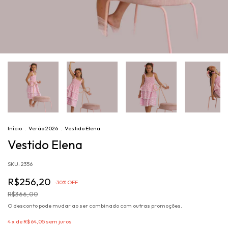
Início
.
Verão 2026
.
Vestido Elena
Vestido Elena
SKU:
2356
R$256,20
-
30
%
OFF
R$366,00
O desconto pode mudar ao ser combinado com outras promoções.
4
x de
R$64,05
sem juros