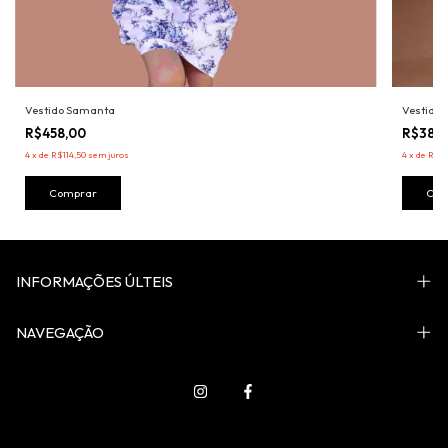
Vestido Samanta
Vestido 
R$458,00
R$389
4
x
de
R$114,50
sem juros
4
x
de
R$97
Comprar
Com
INFORMAÇÕES ÚLTEIS
NAVEGAÇÃO