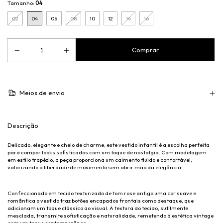
Tamanho:
04
02
04
06
08
10
12
14
16
Meios de envio
Descrição
Delicado, elegante e cheio de charme, este vestido infantil é a escolha perfeita
para compor looks sofisticados com um toque de nostalgia. Com modelagem
em estilo trapézio, a peça proporciona um caimento fluido e confortável,
valorizando a liberdade de movimento sem abrir mão da elegância.
Confeccionado em tecido texturizado de tom rose antigo uma cor suave e
romântica o vestido traz botões encapados frontais como destaque, que
adicionam um toque clássico ao visual. A textura do tecido, sutilmente
mesclada, transmite sofisticação e naturalidade, remetendo à estética vintage
com um toque contemporâneo.