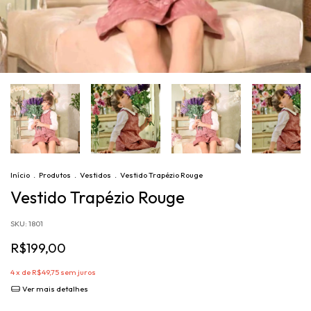
Início
.
Produtos
.
Vestidos
.
Vestido Trapézio Rouge
Vestido Trapézio Rouge
SKU:
1801
R$199,00
4
x de
R$49,75
sem juros
Ver mais detalhes